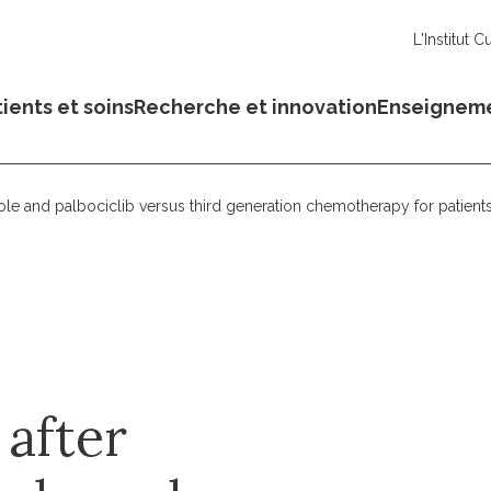
L'Institut C
ients et soins
Recherche et innovation
Enseignem
ole and palbociclib versus third generation chemotherapy for patient
after