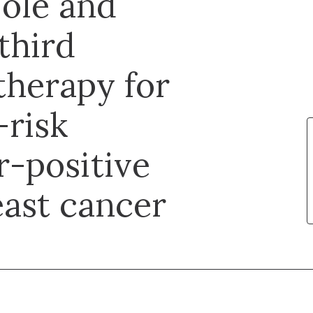
zole and
third
herapy for
-risk
r-positive
ast cancer