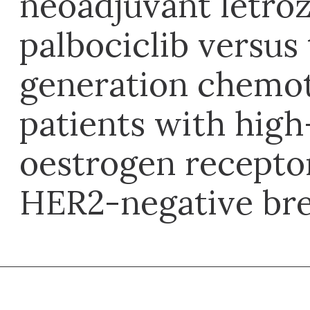
neoadjuvant letro
palbociclib versus 
generation chemot
patients with high
oestrogen recepto
HER2-negative bre