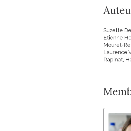
Auteu
Suzette De
Etienne Heu
Mouret-Rey
Laurence V
Rapinat, H
Memb