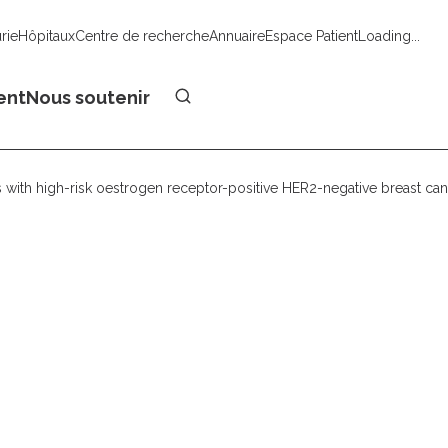
urie
Hôpitaux
Centre de recherche
Annuaire
Espace Patient
Loading...
Faire un don
ent
Nous soutenir
s with high-risk oestrogen receptor-positive HER2-negative breast ca