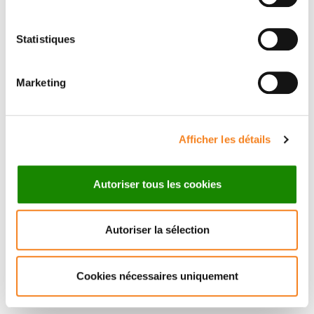
Statistiques
Suivez l'Institut Curie
Marketing
Retrouvez notre actualité sur les réseaux
sociaux et en vous inscrivant à notre newsletter.
Afficher les détails
Inscrivez-vous à la newsletter
Autoriser tous les cookies
Autoriser la sélection
Cookies nécessaires uniquement
Nous contacter