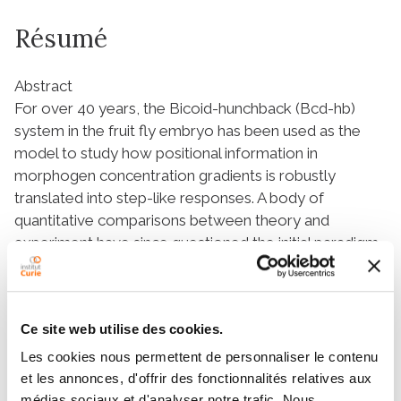
Résumé
Abstract
For over 40 years, the
Bicoid-hunchback
(Bcd-
hb
)
system in the fruit fly embryo has been used as the
model to study how positional information in
morphogen concentration gradients is robustly
translated into step-like responses. A body of
quantitative comparisons between theory and
experiment have since questioned the initial paradigm
that the sharp
hb
transcription pattern emerges solely
from diffusive biochemical interactions between the
Bicoid transcription factor and the gene promoter
Ce site web utilise des cookies.
region. Several alternative mechanisms have been
proposed, such as additional sources of positional
Les cookies nous permettent de personnaliser le contenu
information, positive feedback from Hb proteins or
et les annonces, d'offrir des fonctionnalités relatives aux
out-of-equilibrium transcription activation.
médias sociaux et d'analyser notre trafic. Nous