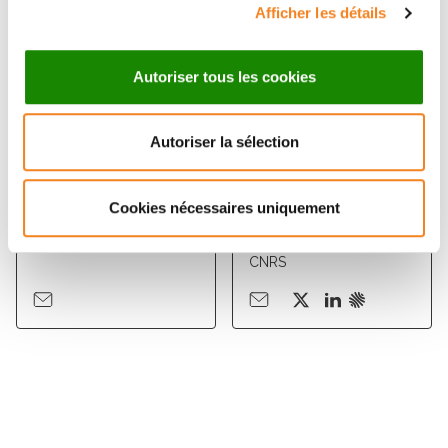
Afficher les détails
Autoriser tous les cookies
Autoriser la sélection
NATHALIE
MATHIEU
DOSTATNI
COPPEY
Cookies nécessaires uniquement
Sorbonne Université
Directeur de recherche
CNRS