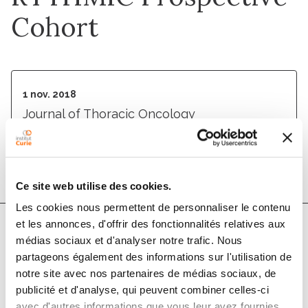
Cohort
1 nov. 2018
Journal of Thoracic Oncology
DOI :
10.1016/j.jtho.2018.08.005
Ce site web utilise des cookies.
Les cookies nous permettent de personnaliser le contenu
et les annonces, d'offrir des fonctionnalités relatives aux
médias sociaux et d'analyser notre trafic. Nous
Auteurs
partageons également des informations sur l'utilisation de
notre site avec nos partenaires de médias sociaux, de
Claire Merveilleux du Vignaux, Eric Dansin, Laurent
publicité et d'analyse, qui peuvent combiner celles-ci
Mhanna, Laurent Greillier, Eric Pichon, Mallorie
avec d'autres informations que vous leur avez fournies