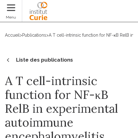
Faire un don
Menu
Accueil
>
Publications
>
A T cell-intrinsic function for NF-κB RelB i
Liste des publications
A T cell-intrinsic
function for NF-κB
RelB in experimental
autoimmune
encephalomyelitis