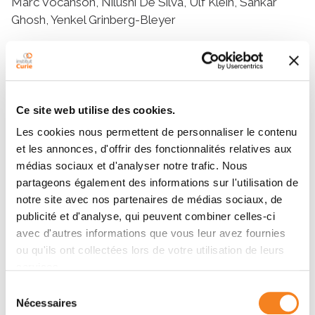
Marc Vocanson, Nilushi De Silva, Ulf Klein, Sankar
Ghosh, Yenkel Grinberg-Bleyer
Résumé
Ce site web utilise des cookies.
Abstract
Les cookies nous permettent de personnaliser le contenu
NF-kappaB (NF-κB) is a family of transcription factors
et les annonces, d'offrir des fonctionnalités relatives aux
with pleiotropic functions in immune responses. The
médias sociaux et d'analyser notre trafic. Nous
alternative NF-κB pathway that leads to the activation
partageons également des informations sur l'utilisation de
of RelB and NF-κB2, was previously associated with
notre site avec nos partenaires de médias sociaux, de
the activation and function of T cells, though the exact
publicité et d'analyse, qui peuvent combiner celles-ci
contribution of these NF-κB subunits remains unclear.
avec d'autres informations que vous leur avez fournies
Here, using mice carrying conditional ablation of RelB
ou qu'ils ont collectées lors de votre utilisation de leurs
in T cells, we evaluated its role in the development of
services.
conventional CD4
+
T (Tconv) cells and their function in
Sélection
autoimmune diseases. RelB was largely dispensable
Nécessaires
du
for Tconv cell homeostasis, activation and