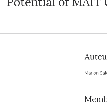
Potential of MAIT 
Auteu
Marion Salo
Memb