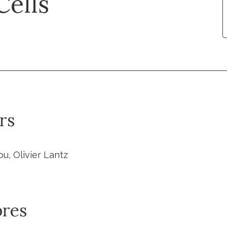
Cells
rs
u, Olivier Lantz
res