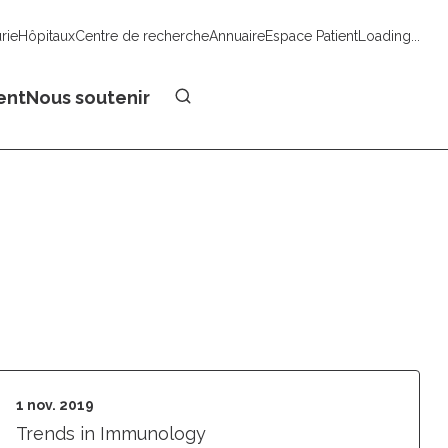
urie
Hôpitaux
Centre de recherche
Annuaire
Espace Patient
Loading...
Faire un don
ent
Nous soutenir
1 nov. 2019
Trends in Immunology