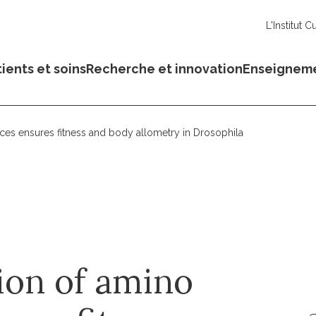
L'Institut C
ients et soins
Recherche et innovation
Enseignem
rces ensures fitness and body allometry in Drosophila
ion of amino