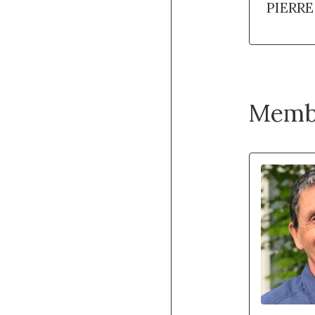
PIERR
Memb