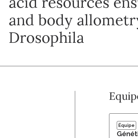
acid resources ens
and body allometr
Drosophila
Equip
Équipe
Généti