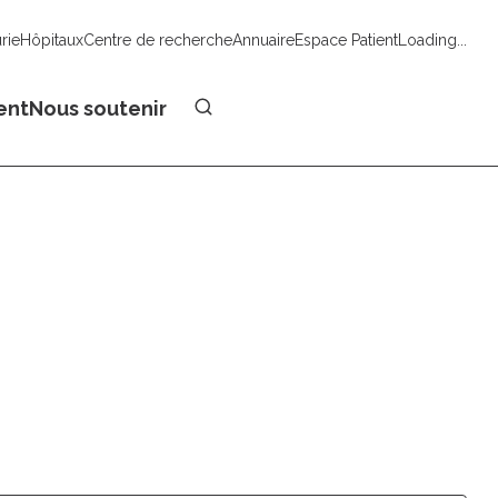
urie
Hôpitaux
Centre de recherche
Annuaire
Espace Patient
Loading...
Faire un don
ent
Nous soutenir