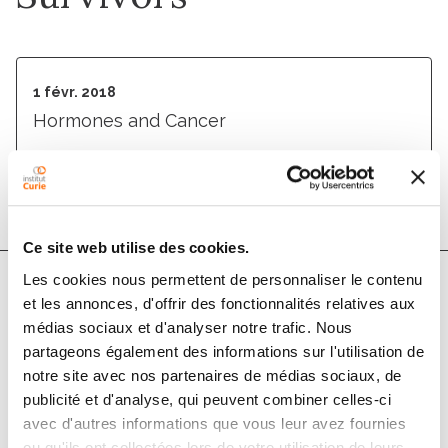
1 févr. 2018
Hormones and Cancer
DOI :
10.1007/s12672-017-0313-6
Ce site web utilise des cookies.
Les cookies nous permettent de personnaliser le contenu
et les annonces, d'offrir des fonctionnalités relatives aux
Auteurs
médias sociaux et d'analyser notre trafic. Nous
partageons également des informations sur l'utilisation de
Delphine Vezzosi, , Christine Do Cao, Ségolène
notre site avec nos partenaires de médias sociaux, de
Hescot, Jérôme Bertherat, Magali Haissaguerre,
publicité et d'analyse, qui peuvent combiner celles-ci
avec d'autres informations que vous leur avez fournies
Vanina Bongard, Delphine Drui, Christelle De La
ou qu'ils ont collectées lors de votre utilisation de leurs