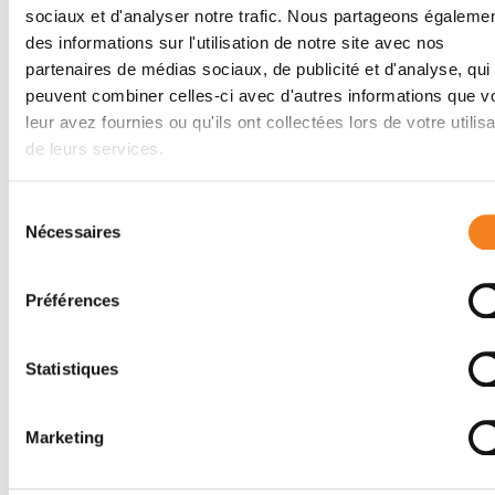
Auteurs
sociaux et d'analyser notre trafic. Nous partageons égaleme
des informations sur l'utilisation de notre site avec nos
Caterina Pegoraro, Nicolas Pollet, Anne H. Monsoro-
partenaires de médias sociaux, de publicité et d'analyse, qui
Burq
peuvent combiner celles-ci avec d'autres informations que v
leur avez fournies ou qu'ils ont collectées lors de votre utilisa
de leurs services.
Sélection
Nécessaires
du
consentement
Préférences
Statistiques
Suivez l'Institut Curie
Marketing