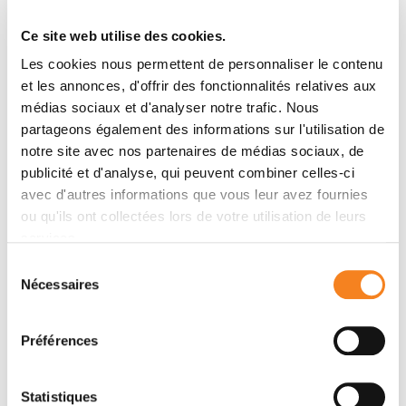
Auteurs
Ce site web utilise des cookies.
Jan Baijer, Nathalie Déchamps, Hervé Perdry, Pablo
Les cookies nous permettent de personnaliser le contenu
Morales, Sarah Kerns, Alexandre Vasilescu, Sylvain
et les annonces, d'offrir des fonctionnalités relatives aux
Baulande, David Azria, Paul Henri Roméo, Annette
médias sociaux et d'analyser notre trafic. Nous
Schmitz
partageons également des informations sur l'utilisation de
notre site avec nos partenaires de médias sociaux, de
publicité et d'analyse, qui peuvent combiner celles-ci
Membres
avec d'autres informations que vous leur avez fournies
ou qu'ils ont collectées lors de votre utilisation de leurs
services.
Sélection
Nécessaires
du
consentement
Préférences
Statistiques