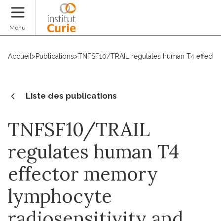
Faire un don
Menu
Accueil
>
Publications
>
TNFSF10/TRAIL regulates human T4 effector 
Liste des publications
TNFSF10/TRAIL
regulates human T4
effector memory
lymphocyte
radiosensitivity and