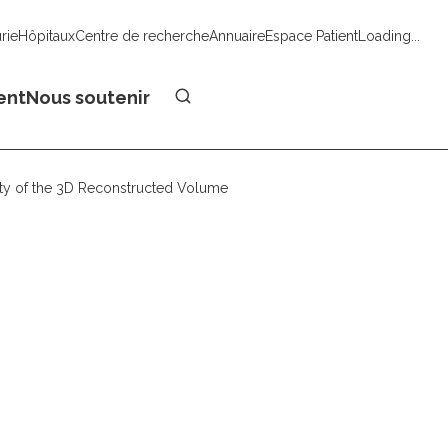
urie
Hôpitaux
Centre de recherche
Annuaire
Espace Patient
Loading...
Faire un don
ent
Nous soutenir
ity of the 3D Reconstructed Volume