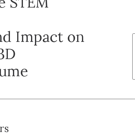
se STEM
nd Impact on
 3D
lume
rs