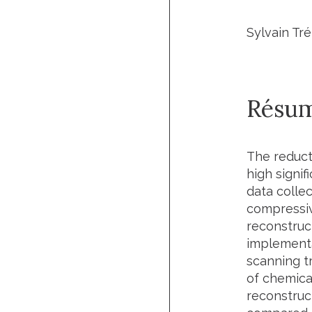
Sylvain Tr
Résu
The reduct
high signi
data colle
compressiv
reconstruc
implementa
scanning t
of chemica
reconstruc