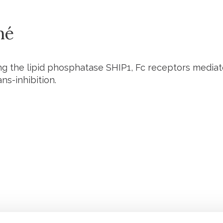
mé
ng the lipid phosphatase SHIP1, Fc receptors mediate
ans-inhibition.
Retrouvez notre actualité sur les réseaux