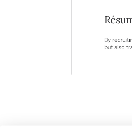
Résu
By recruiti
but also tr