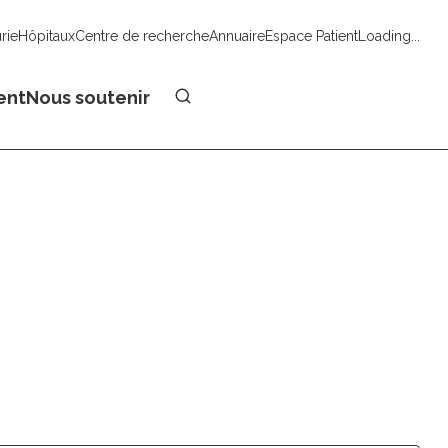
urie
Hôpitaux
Centre de recherche
Annuaire
Espace Patient
Loading...
Faire un don
ent
Nous soutenir