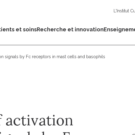
L'Institut C
ients et soins
Recherche et innovation
Enseignem
tion signals by Fc receptors in mast cells and basophils
 activation