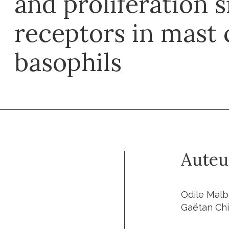
and proliferation s
receptors in mast 
basophils
Auteu
Odile Malb
Gaëtan Chi