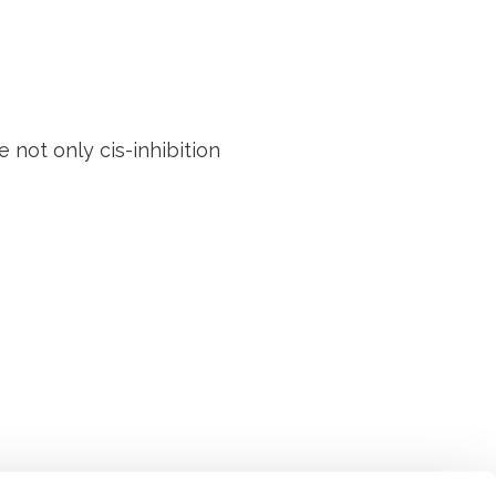
 not only cis-inhibition
Suivez l'Institut Curie
 sociaux et en vous inscrivant à notre newsletter.