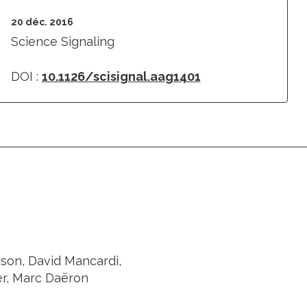
20 déc. 2016
Science Signaling
DOI :
10.1126/scisignal.aag1401
sson, David Mancardi,
er, Marc Daëron