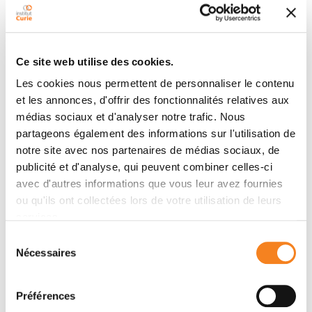
Thomas, Jia Guo, Min-Hui Li
Ce site web utilise des cookies.
Résumé
Les cookies nous permettent de personnaliser le contenu
et les annonces, d'offrir des fonctionnalités relatives aux
A transition from nanofibers to ellipsoidal vesicles
médias sociaux et d'analyser notre trafic. Nous
through lamellas was evidenced as the self-
partageons également des informations sur l'utilisation de
assembling mechanism for biodegradable smectic
notre site avec nos partenaires de médias sociaux, de
polycarbonate-based amphiphilic block copolymers.
publicité et d'analyse, qui peuvent combiner celles-ci
avec d'autres informations que vous leur avez fournies
ou qu'ils ont collectées lors de votre utilisation de leurs
Membres
services.
Sélection
Nécessaires
du
consentement
Préférences