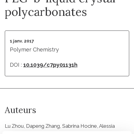
polycarbonates
1 janv. 2017
Polymer Chemistry
DOI :
10.1039/c7py01131h
Auteurs
Lu Zhou, Dapeng Zhang, Sabrina Hocine, Alessia
Pilone, Sylvain Trépout, Sergio Marco, Christophe