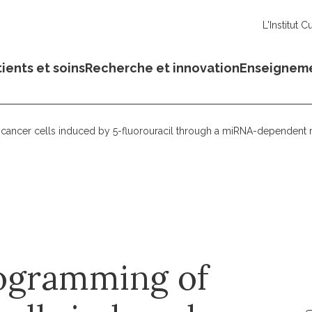
L'Institut C
ients et soins
Recherche et innovation
Enseignem
l cancer cells induced by 5-fluorouracil through a miRNA-dependen
rogramming of