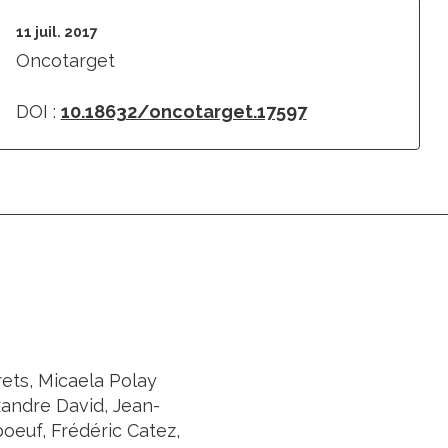
11 juil. 2017
Oncotarget
DOI :
10.18632/oncotarget.17597
rets, Micaela Polay
xandre David, Jean-
boeuf, Frédéric Catez,