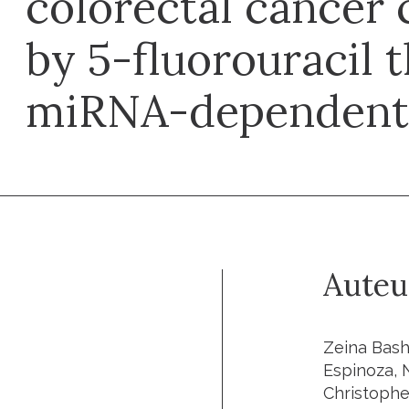
colorectal cancer 
by 5-fluorouracil 
miRNA-dependent
Auteu
Zeina Bash
Espinoza, N
Christophe 