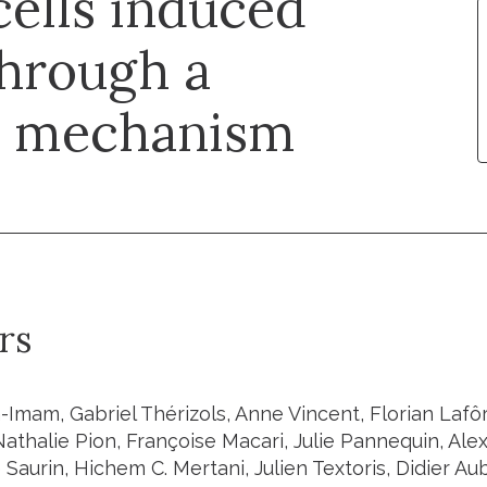
cells induced
through a
 mechanism
rs
-Imam, Gabriel Thérizols, Anne Vincent, Florian Lafô
athalie Pion, Françoise Macari, Julie Pannequin, Ale
Saurin, Hichem C. Mertani, Julien Textoris, Didier Au