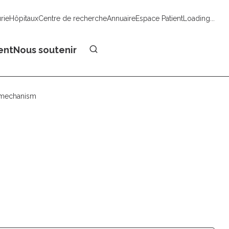
urie
Hôpitaux
Centre de recherche
Annuaire
Espace Patient
Loading...
Faire un don
ent
Nous soutenir
t mechanism