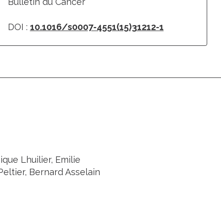
Bulletin du Cancer
DOI :
10.1016/s0007-4551(15)31212-1
que Lhuilier, Emilie
Peltier, Bernard Asselain