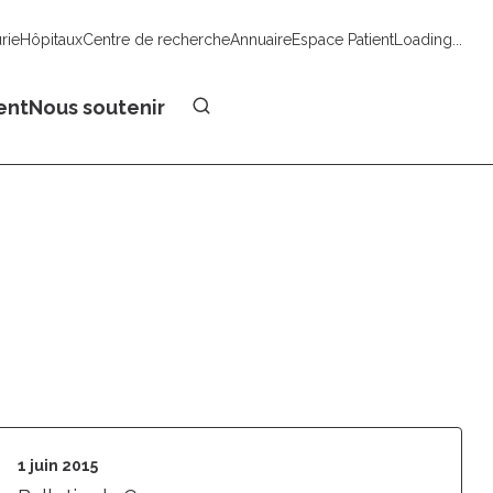
urie
Hôpitaux
Centre de recherche
Annuaire
Espace Patient
Loading...
Faire un don
ent
Nous soutenir
1 juin 2015