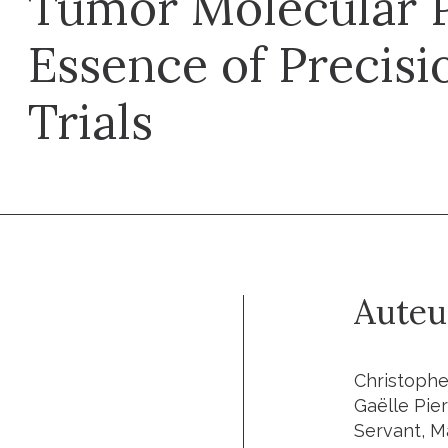
Tumor Molecular P
Essence of Precis
Trials
Auteu
Christophe
Gaëlle Pie
Servant, Ma