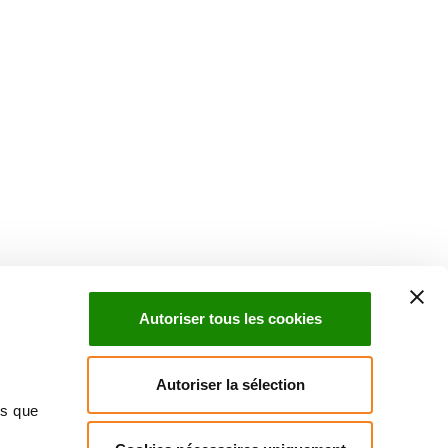
Suivez l'Institut Curie
 sociaux et en vous inscrivant à notre newsletter.
Autoriser tous les cookies
Inscrivez-vous à la newsletter
Autoriser la sélection
ns que