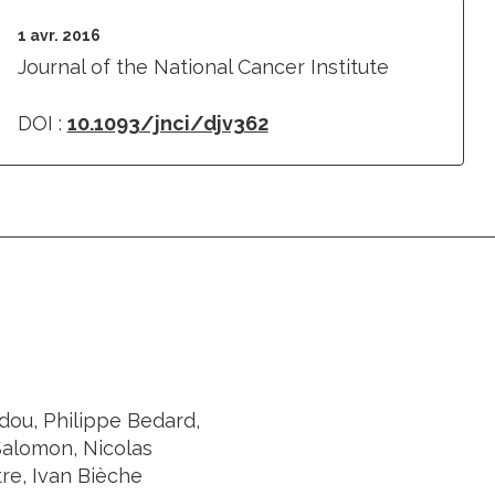
1 avr. 2016
Journal of the National Cancer Institute
DOI :
10.1093/jnci/djv362
dou, Philippe Bedard,
Salomon, Nicolas
tre, Ivan Bièche