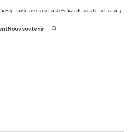
urie
Hôpitaux
Centre de recherche
Annuaire
Espace Patient
Loading...
Faire un don
ent
Nous soutenir