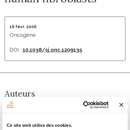
16 févr. 2006
Oncogene
DOI :
10.1038/sj.onc.1209135
Auteurs
M Brunori, N Mathieu, M Ricoul, S Bauwens, C E
Koering, A Roborel de Climens, A Belleville, Q Wang, I
Puisieux, D Décimo, A Puisieux, L Sabatier, E Gilson
Ce site web utilise des cookies.