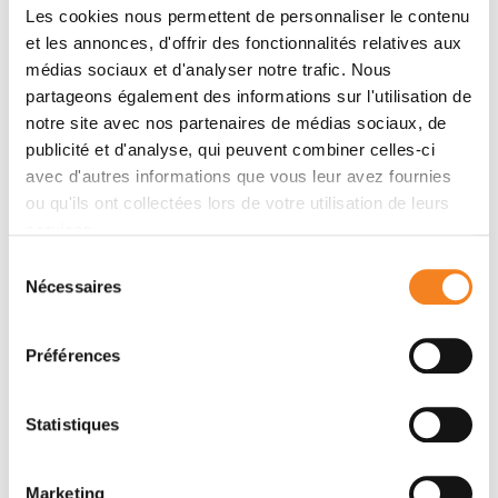
Les cookies nous permettent de personnaliser le contenu
et les annonces, d'offrir des fonctionnalités relatives aux
Membres
médias sociaux et d'analyser notre trafic. Nous
partageons également des informations sur l'utilisation de
notre site avec nos partenaires de médias sociaux, de
publicité et d'analyse, qui peuvent combiner celles-ci
avec d'autres informations que vous leur avez fournies
ou qu'ils ont collectées lors de votre utilisation de leurs
services.
Sélection
Nécessaires
du
consentement
ALAIN
Préférences
PUISIEUX
Professeur - Médecin
Statistiques
UVSQ
Marketing