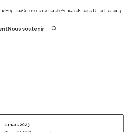
urie
Hôpitaux
Centre de recherche
Annuaire
Espace Patient
Loading...
Faire un don
ent
Nous soutenir
1 mars 2023