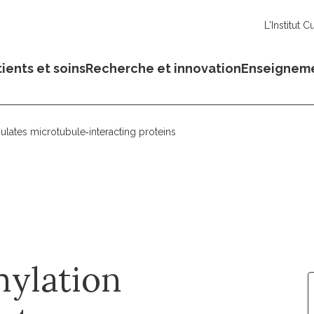
L'Institut C
ients et soins
Recherche et innovation
Enseignem
gulates microtubule‐interacting proteins
mylation