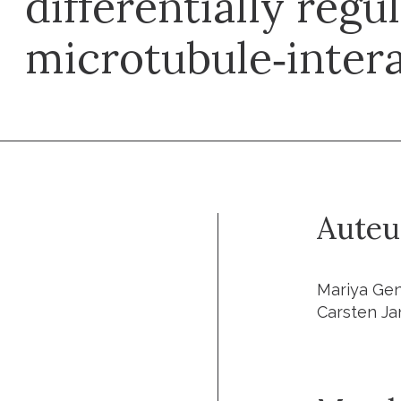
differentially regu
microtubule‐intera
Auteu
Mariya Gen
Carsten Ja