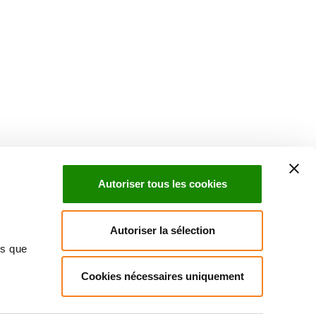
Suivez l'Institut Curie
 sociaux et en vous inscrivant à notre newsletter.
Autoriser tous les cookies
Inscrivez-vous à la newsletter
Autoriser la sélection
ns que
Cookies nécessaires uniquement
ndre
Annuaire
Actualités
Droits du patient
Presse