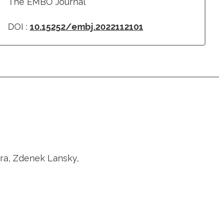
The EMBO Journal
DOI :
10.15252/embj.2022112101
ra, Zdenek Lansky,