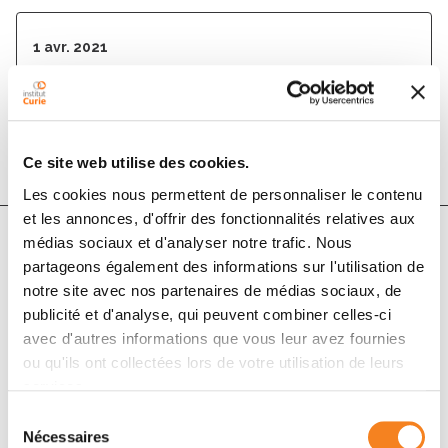
1 avr. 2021
Annales de Pathologie
DOI :
10.1016/j.annpat.2020.10.001
Ce site web utilise des cookies.
Les cookies nous permettent de personnaliser le contenu
et les annonces, d'offrir des fonctionnalités relatives aux
médias sociaux et d'analyser notre trafic. Nous
partageons également des informations sur l'utilisation de
Auteurs
notre site avec nos partenaires de médias sociaux, de
publicité et d'analyse, qui peuvent combiner celles-ci
Franck-Neil El Sissy, Jean-Marc Guinebretière, Diala
avec d'autres informations que vous leur avez fournies
Abed, Yves Allory, Véronique Becette
ou qu'ils ont collectées lors de votre utilisation de leurs
services.
Sélection
Nécessaires
du