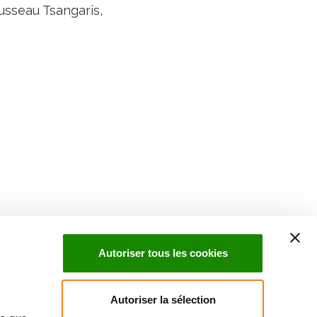
usseau Tsangaris,
Suivez l'Institut Curie
 sociaux et en vous inscrivant à notre newsletter.
Autoriser tous les cookies
Inscrivez-vous à la newsletter
Autoriser la sélection