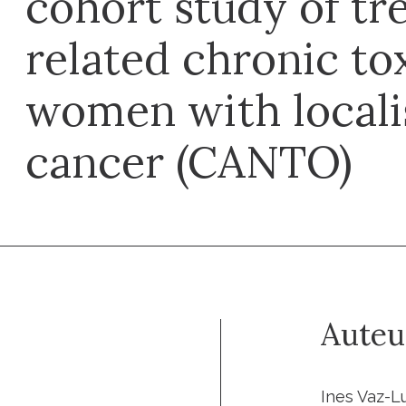
cohort study of t
related chronic tox
women with locali
cancer (CANTO)
Auteu
Ines Vaz-L