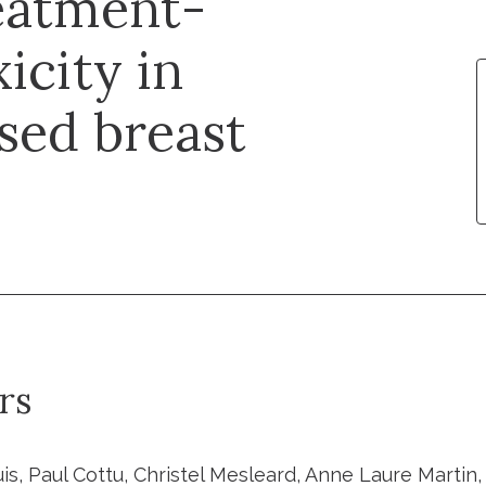
reatment-
icity in
sed breast
rs
uis, Paul Cottu, Christel Mesleard, Anne Laure Marti