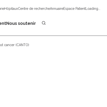
urie
Hôpitaux
Centre de recherche
Annuaire
Espace Patient
Loading...
Faire un don
ent
Nous soutenir
east cancer (CANTO)