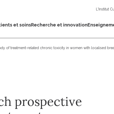
L'Institut C
ients et soins
Recherche et innovation
Enseignem
y of treatment-related chronic toxicity in women with localised br
h prospective