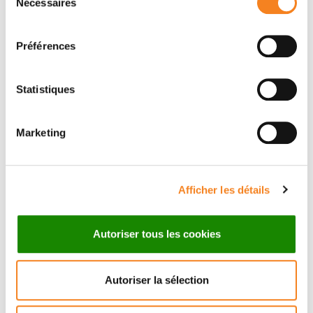
Nécessaires
du
consentement
Préférences
Statistiques
Marketing
Suivez l'Institut Curie
Afficher les détails
Retrouvez notre actualité sur les réseaux
sociaux et en vous inscrivant à notre newsletter.
Autoriser tous les cookies
Autoriser la sélection
Inscrivez-vous à la newsletter