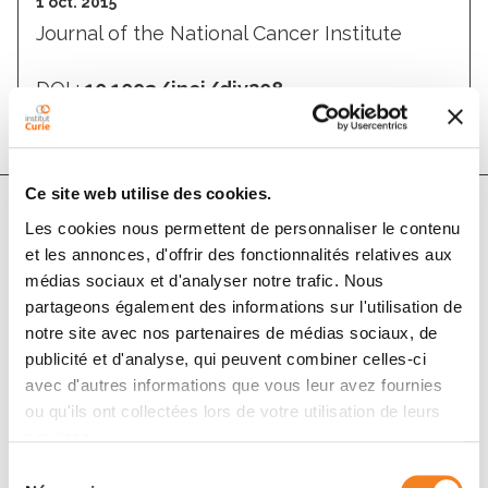
1 oct. 2015
Journal of the National Cancer Institute
DOI :
10.1093/jnci/djv208
Ce site web utilise des cookies.
Les cookies nous permettent de personnaliser le contenu
Auteurs
et les annonces, d'offrir des fonctionnalités relatives aux
médias sociaux et d'analyser notre trafic. Nous
partageons également des informations sur l'utilisation de
Morgane S. Thion, John R. McGuire, Cristovao M.
notre site avec nos partenaires de médias sociaux, de
Sousa, Laetitia Fuhrmann, Julien Fitamant, Sophie
publicité et d'analyse, qui peuvent combiner celles-ci
Leboucher, Sophie Vacher, Sophie Tezenas du
avec d'autres informations que vous leur avez fournies
Montcel, Ivan Bièche, Agnès Bernet, Patrick Mehlen,
ou qu'ils ont collectées lors de votre utilisation de leurs
Anne Vincent-Salomon, Sandrine Humbert
services.
Sélection