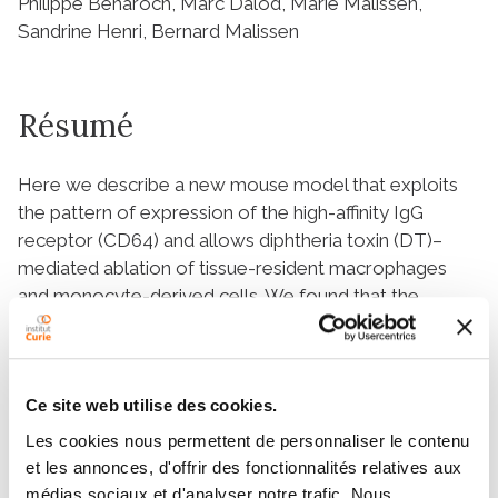
Philippe Benaroch, Marc Dalod, Marie Malissen,
Sandrine Henri, Bernard Malissen
Résumé
Here we describe a new mouse model that exploits
the pattern of expression of the high-affinity IgG
receptor (CD64) and allows diphtheria toxin (DT)–
mediated ablation of tissue-resident macrophages
and monocyte-derived cells. We found that the
myeloid cells of the ear skin dermis are dominated by
DT-sensitive, melanin-laden cells that have been
missed in previous studies and correspond to
macrophages that have ingested melanosomes from
Ce site web utilise des cookies.
neighboring melanocytes. Those cells have been
Les cookies nous permettent de personnaliser le contenu
referred to as melanophages in humans. We also
et les annonces, d'offrir des fonctionnalités relatives aux
identified melanophages in melanocytic melanoma.
médias sociaux et d'analyser notre trafic. Nous