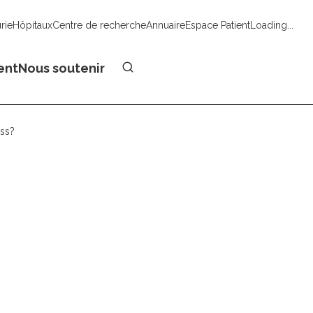
urie
Hôpitaux
Centre de recherche
Annuaire
Espace Patient
Loading...
Faire un don
ent
Nous soutenir
ess?