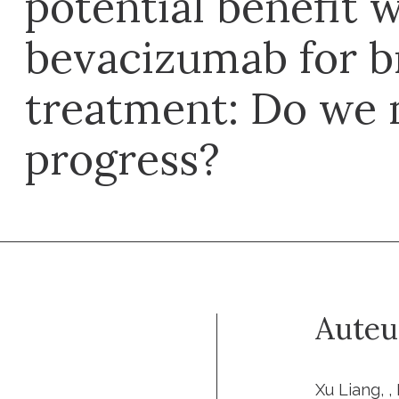
potential benefit 
bevacizumab for b
treatment: Do we
progress?
Auteu
Xu Liang, ,