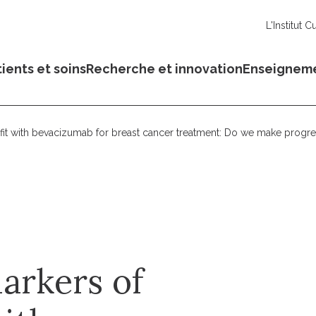
L'Institut C
ients et soins
Recherche et innovation
Enseignem
fit with bevacizumab for breast cancer treatment: Do we make progr
arkers of