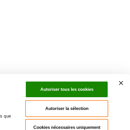
Suivez l'Institut Curie
 sociaux et en vous inscrivant à notre newsletter.
Autoriser tous les cookies
Inscrivez-vous à la newsletter
Autoriser la sélection
ns que
Cookies nécessaires uniquement
ndre
Annuaire
Actualités
Droits du patient
Presse