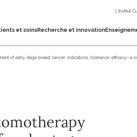
L'Institut C
ients et soins
Recherche et innovation
Enseignem
ment of early stage breast cancer: indications, tolerance, efficacy—a 
 tomotherapy