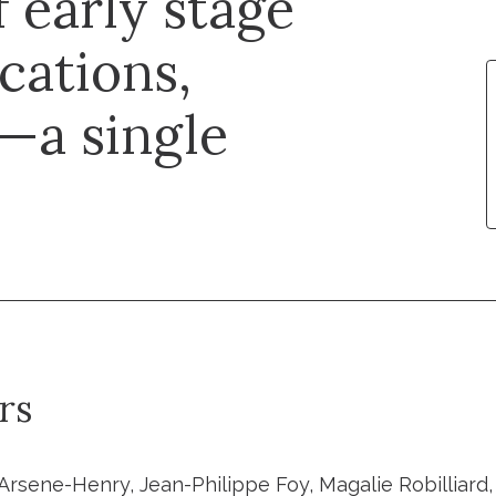
f early stage
cations,
y—a single
rs
Arsene-Henry, Jean-Philippe Foy, Magalie Robilliard,