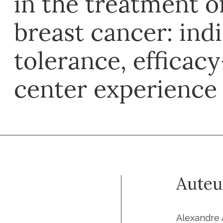
in the treatment o
breast cancer: indi
tolerance, efficac
center experience
Auteu
Alexandre 