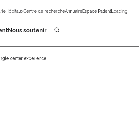
urie
Hôpitaux
Centre de recherche
Annuaire
Espace Patient
Loading...
Faire un don
ent
Nous soutenir
single center experience