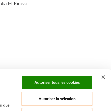
lia M. Kirova
Suivez l'Institut Curie
 sociaux et en vous inscrivant à notre newsletter.
Autoriser tous les cookies
Inscrivez-vous à la newsletter
Autoriser la sélection
ns que