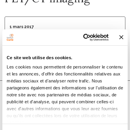
1 mars 2017
Revista Española de Medicina Nuclear e
Imagen Molecular
DOI :
10.1016/j.remn.2016.09.002
Ce site web utilise des cookies.
Les cookies nous permettent de personnaliser le contenu
et les annonces, d'offrir des fonctionnalités relatives aux
médias sociaux et d'analyser notre trafic. Nous
partageons également des informations sur l'utilisation de
notre site avec nos partenaires de médias sociaux, de
Auteurs
publicité et d'analyse, qui peuvent combiner celles-ci
avec d'autres informations que vous leur avez fournies
ou qu'ils ont collectées lors de votre utilisation de leurs
M. Gauthé, N. Testart Dardel, C. Nascimento, M.
services.
Trassard, A. Banal, J.-L. Alberini