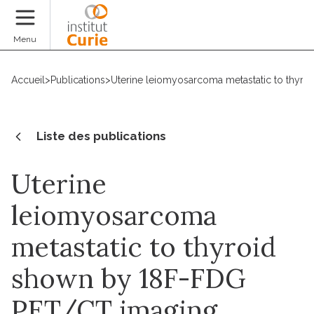
Faire un don
Menu
Accueil
>
Publications
>
Uterine leiomyosarcoma metastatic to thyr
Liste des publications
Uterine
leiomyosarcoma
metastatic to thyroid
shown by 18F-FDG
PET/CT imaging