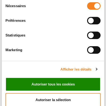
Sélection
Nécessaires
du
consentement
Préférences
Statistiques
Marketing
Suivez l'Institut Curie
Afficher les détails
Retrouvez notre actualité sur les réseaux
Autoriser tous les cookies
sociaux et en vous inscrivant à notre newsletter.
Autoriser la sélection
Inscrivez-vous à la newsletter