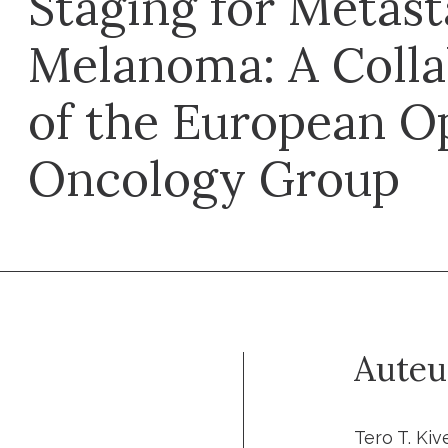
Staging for Metast
Melanoma: A Colla
of the European O
Oncology Group
Auteu
Tero T. Ki