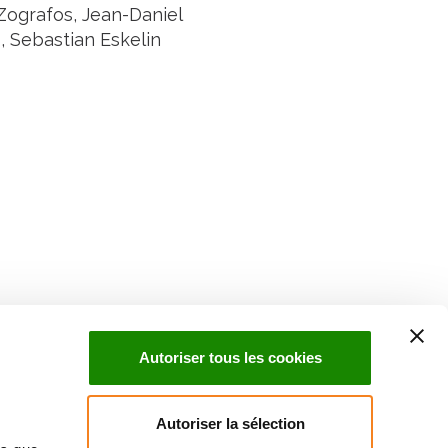
Zografos, Jean-Daniel
, Sebastian Eskelin
Suivez l'Institut Curie
 sociaux et en vous inscrivant à notre newsletter.
Autoriser tous les cookies
Inscrivez-vous à la newsletter
Autoriser la sélection