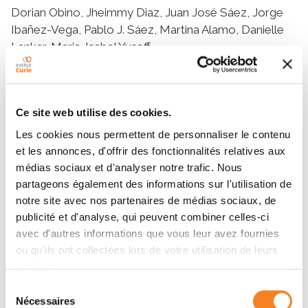
Dorian Obino, Jheimmy Diaz, Juan José Sáez, Jorge
Ibañez-Vega, Pablo J. Sáez, Martina Alamo, Danielle
Lankar, Maria-Isabel Yuseff
Résumé
Ce site web utilise des cookies.
Les cookies nous permettent de personnaliser le contenu
Recognition of surface-tethered antigens (Ags) by B-
et les annonces, d'offrir des fonctionnalités relatives aux
cells leads to the formation of an immune synapse
médias sociaux et d'analyser notre trafic. Nous
that promotes Ag uptake for presentation onto MHC-
partageons également des informations sur l'utilisation de
II molecules. Extraction of immobilized Ags at the
notre site avec nos partenaires de médias sociaux, de
immune synapse of B-cells relies on the local
publicité et d'analyse, qui peuvent combiner celles-ci
secretion of lysosomes, which are recruited to the Ag
avec d'autres informations que vous leur avez fournies
contact site by polarization of their microtubule
ou qu'ils ont collectées lors de votre utilisation de leurs
network. Although conserved polarity proteins have
services.
been implicated in coordinating cytoskeleton
Sélection
remodeling with lysosome trafficking, the cellular
Nécessaires
du