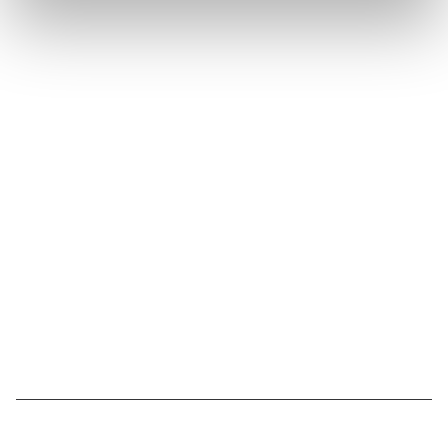
Suivez l'Institut Curie
Retrouvez notre actualité sur les réseaux
sociaux et en vous inscrivant à notre newsletter.
Inscrivez-vous à la newsletter
Nous contacter