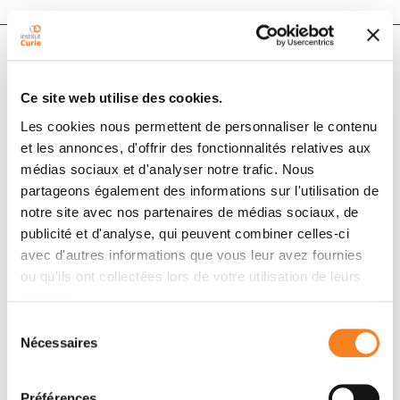
Auteurs
Ce site web utilise des cookies.
Les cookies nous permettent de personnaliser le contenu
Sara Monteiro-Reis, Vera Miranda-Gonçalves,
et les annonces, d'offrir des fonctionnalités relatives aux
Catarina Guimarães-Teixeira, Cláudia Martins-Lima,
médias sociaux et d'analyser notre trafic. Nous
João Lobo, Diana Montezuma, Paula C. Dias, Helene
partageons également des informations sur l'utilisation de
Neyret-Kahn, Isabelle Bernard-Pierrot, Rui Henrique,
notre site avec nos partenaires de médias sociaux, de
Carmen Jerónimo
publicité et d'analyse, qui peuvent combiner celles-ci
avec d'autres informations que vous leur avez fournies
ou qu'ils ont collectées lors de votre utilisation de leurs
Membres
services.
Sélection
Nécessaires
du
consentement
Préférences