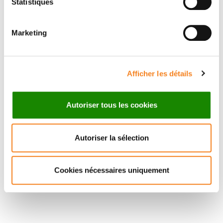
MAHUTEAU-
TEULADE-
Statistiques
BETZER
FICHOU
Directeur de recherche
Marketing
CNRS
Afficher les détails
Autoriser tous les cookies
Autoriser la sélection
Cookies nécessaires uniquement