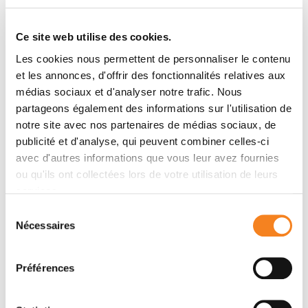
Blaise Dumat, Guillaume Bordeau, Ana I. Aranda,
Florence Mahuteau-Betzer, Yara El Harfouch, Germain
Ce site web utilise des cookies.
Metgé, Fabrice Charra, Céline Fiorini-Debuisschert,
Les cookies nous permettent de personnaliser le contenu
Marie-Paule Teulade-Fichou
et les annonces, d'offrir des fonctionnalités relatives aux
médias sociaux et d'analyser notre trafic. Nous
partageons également des informations sur l'utilisation de
Membres
notre site avec nos partenaires de médias sociaux, de
publicité et d'analyse, qui peuvent combiner celles-ci
avec d'autres informations que vous leur avez fournies
ou qu'ils ont collectées lors de votre utilisation de leurs
services.
Sélection
Nécessaires
du
consentement
Préférences
FLORENCE
MARIE-PAULE