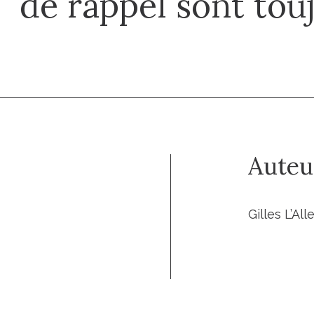
de rappel sont touj
Auteu
Gilles L’Al