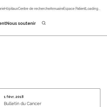
urie
Hôpitaux
Centre de recherche
Annuaire
Espace Patient
Loading...
Faire un don
ent
Nous soutenir
1 févr. 2018
Bulletin du Cancer