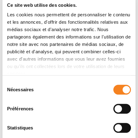
Ce site web utilise des cookies.
Garderet, Bruno Royer, Sabine Brechignac, Mourad
Tiab, Mathieu Puyade, Martine Escoffre, Anne-Marie
Les cookies nous permettent de personnaliser le contenu
Stoppa, Thierry Facon, Brigitte Pegourie, Driss Chaoui,
et les annonces, d'offrir des fonctionnalités relatives aux
médias sociaux et d'analyser notre trafic. Nous
Arnaud Jaccard, Borhane Slama, Gerald Marit, Karim
partageons également des informations sur l'utilisation de
Laribi, Pascal Godmer, Odile Luycx, Jean-Claude
notre site avec nos partenaires de médias sociaux, de
Eisenmann, Olivier Allangba, Mamoun Dib, Carla
publicité et d'analyse, qui peuvent combiner celles-ci
Araujo, Jean Fontan, Karim Belhadj, Marc Wetterwald,
avec d'autres informations que vous leur avez fournies
Véronique Dorvaux, Jean-Paul Fermand, Philippe
ou qu'ils ont collectées lors de votre utilisation de leurs
Rodon, Brigitte Kolb, Sylvie Glaisner, Jean-Valere
services.
Malfuson, Pascal Lenain, Laetitia Biron, Lucie Planche,
Sélection
Helene Caillon, Herve Avet-Loiseau, Thomas Dejoie,
Nécessaires
du
Michel Attal
consentement
Préférences
Résumé
Statistiques
Key Points