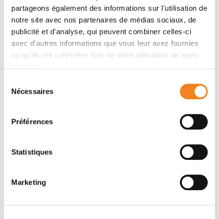
partageons également des informations sur l'utilisation de
notre site avec nos partenaires de médias sociaux, de
publicité et d'analyse, qui peuvent combiner celles-ci
avec d'autres informations que vous leur avez fournies
ou qu'ils ont collectées lors de votre utilisation de leurs
services.
Sélection
Nécessaires
du
FRANCK PEREZ
consentement
Directeur de recherche
Préférences
CNRS
Statistiques
Marketing