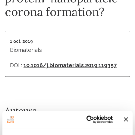
corona formation?
1 oct. 2019
Biomaterials
DOI :
10.1016/j.biomaterials.2019.119357
Auteurs
Manon Debayle, Elie Balloul, Fatimata Dembele,
Xiangzhen Xu, Mohamed Hanafi, Francois Ribot,