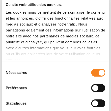
Ce site web utilise des cookies.
Cornelia Monzel, Mathieu Coppey, Alexandra Fragola,
Maxime Dahan, Thomas Pons, Nicolas Lequeux
Les cookies nous permettent de personnaliser le contenu
et les annonces, d'offrir des fonctionnalités relatives aux
médias sociaux et d'analyser notre trafic. Nous
partageons également des informations sur l'utilisation de
Membres
notre site avec nos partenaires de médias sociaux, de
publicité et d'analyse, qui peuvent combiner celles-ci
avec d'autres informations que vous leur avez fournies
ou qu'ils ont collectées lors de votre utilisation de leurs
services.
Sélection
Nécessaires
du
consentement
Préférences
MATHIEU
COPPEY
Statistiques
Directeur de recherche