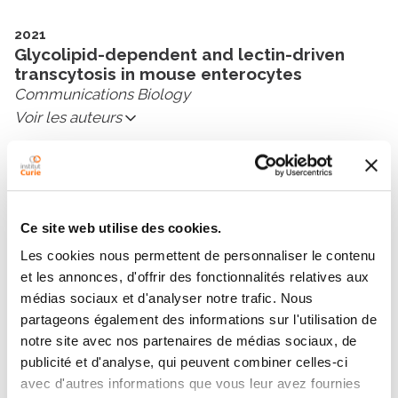
2021
Glycolipid-dependent and lectin-driven
transcytosis in mouse enterocytes
Communications Biology
Voir les auteurs
2020
Coupling of melanocyte signaling and
mechanics by caveolae is required for
human skin pigmentation
Ce site web utilise des cookies.
Nature Communications
Les cookies nous permettent de personnaliser le contenu
Voir les auteurs
et les annonces, d'offrir des fonctionnalités relatives aux
médias sociaux et d'analyser notre trafic. Nous
2019
partageons également des informations sur l'utilisation de
Dystrophy-associated caveolin-3 mutations
notre site avec nos partenaires de médias sociaux, de
reveal that caveolae couple IL6/STAT3
publicité et d'analyse, qui peuvent combiner celles-ci
signaling with mechanosensing in human
avec d'autres informations que vous leur avez fournies