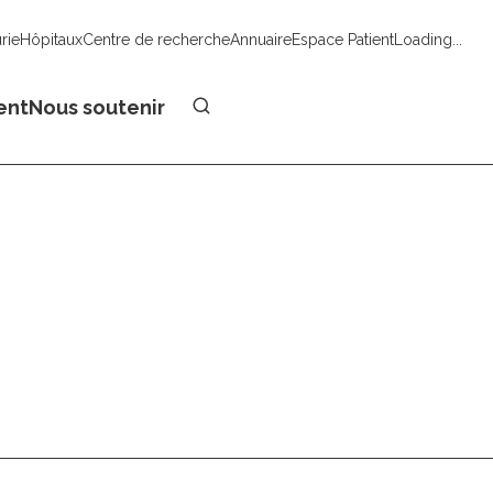
urie
Hôpitaux
Centre de recherche
Annuaire
Espace Patient
Loading...
Faire un don
ent
Nous soutenir