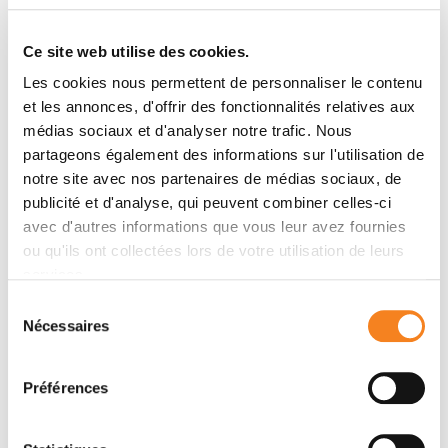
Contactez dès maintenant :
tatiana.romero@curie.fr
&
Ce site web utilise des cookies.
coraline.bracciano@curie.fr
Les cookies nous permettent de personnaliser le contenu
et les annonces, d'offrir des fonctionnalités relatives aux
médias sociaux et d'analyser notre trafic. Nous
Face au cancer, ensemble
partageons également des informations sur l'utilisation de
notre site avec nos partenaires de médias sociaux, de
portons l’espoir !
publicité et d'analyse, qui peuvent combiner celles-ci
avec d'autres informations que vous leur avez fournies
La générosité de tous nous permettra
ou qu'ils ont collectées lors de votre utilisation de leurs
d'accélérer la recherche au bénéfice des
services.
patients.
Alors, soyons tous acteur de la lutte contre
Sélection
le cancer.
Nécessaires
du
En mars 2023 :
consentement
Portez la jonquille !
Témoignez de votre
Préférences
engagement en arborant ce symbole fort porteur
d’espoir pour tous ceux qui luttent contre le cancer et