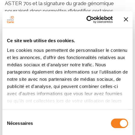
ASTER 70s et la signature du grade génomique
pourraient donc permettre d’identifier certaines
patientes pour qui, même marginal, le bénéfice de la
chimiothérapie serait suffisant pour en discuter
l’indication.
Ce site web utilise des cookies.
Une recherche clinique en oncogériatrie
Les cookies nous permettent de personnaliser le contenu
nécessaire et centrée sur la qualité de vie
et les annonces, d'offrir des fonctionnalités relatives aux
Le volume important des données collectées dans
médias sociaux et d'analyser notre trafic. Nous
partageons également des informations sur l'utilisation de
Aster 70s permettra de rechercher dans le détail des
notre site avec nos partenaires de médias sociaux, de
facteurs tumoraux ou individuels pour décider de
publicité et d'analyse, qui peuvent combiner celles-ci
donner ou non une chimiothérapie après la chirurgie.
avec d'autres informations que vous leur avez fournies
Les informations amassées en matière d’état de santé
ou qu'ils ont collectées lors de votre utilisation de leurs
des patientes (dont les paramètres gériatriques), leur
services.
qualité de vie, mais également la biobanque (tissus,
Sélection
analyses de sang…), permettront également
Nécessaires
du
d’effectuer un travail considérable de corrélation entre
consentement
bénéfice, dégradation ou accélération du