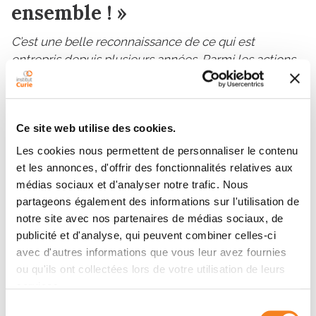
ensemble ! »
C’est une belle reconnaissance de ce qui est
entrepris depuis plusieurs années. Parmi les actions
concrètes qui ont marqué le jury, la cellule de
médiation interne mise en place dès 2017 afin
d’améliorer la qualité des relations
Ce site web utilise des cookies.
interprofessionnelles au travail, le copil QVT instauré
en 2020 qui vise à asseoir et promouvoir une
Les cookies nous permettent de personnaliser le contenu
stratégie QVT au bénéfice des salariés, et bien sûr, la
et les annonces, d'offrir des fonctionnalités relatives aux
création de la communauté des Bienveilleurs
médias sociaux et d'analyser notre trafic. Nous
partageons également des informations sur l'utilisation de
Rappelle Louise A. Massing, responsable Médiation et
notre site avec nos partenaires de médias sociaux, de
qualité de vie au travail et coordinatrice des
publicité et d'analyse, qui peuvent combiner celles-ci
Bienveilleurs.
avec d'autres informations que vous leur avez fournies
Au-delà de l’Ensemble hospitalier, la question de la
ou qu'ils ont collectées lors de votre utilisation de leurs
qualité de vie au travail constitue l’une des
services.
principales préoccupations de tous les
Sélection