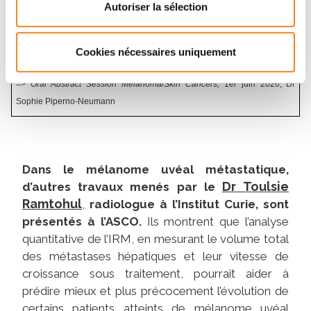
Autoriser la sélection
Darovasertib plus crizotinib vs investigator’s choice as first-line
treatment for patients with HLA-A2 negative metastatic uveal
Cookies nécessaires uniquement
melanoma: Primary results from the OptimUM-02 trial
.
=>
Oral Abstract Session Melanoma/Skin Cancers,
1er juin 2026, Dr
Sophie Piperno-Neumann
Dans le mélanome uvéal métastatique,
Dr Toulsie
d’autres travaux menés par le
Ramtohul
,
radiologue à l’Institut Curie, sont
présentés à l’ASCO.
Ils montrent que l’analyse
quantitative de l’IRM, en mesurant le volume total
des métastases hépatiques et leur vitesse de
croissance sous traitement, pourrait aider à
prédire mieux et plus précocement l’évolution de
certains patients atteints de mélanome uvéal