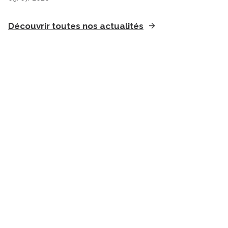
Découvrir toutes nos actualités
Suivez l'Institut Curie
Retrouvez notre actualité sur les réseaux