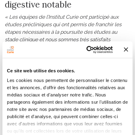
digestive notable
« Les équipes de l’Institut Curie ont participé aux
études précliniques qui ont permis de franchir les
étapes nécessaires à la poursuite des études au
stade clinique et nous sommes très satisfaits
aujourd’hui de pouvoir présenter les premiers
résultats d’efficacité et de sécurité de l’étude
OptimUM-02 »
, explique le
Dr Sophie Piperno-
Neumann
.
L’objectif principal de la partie phase 2
Ce site web utilise des cookies.
de l’étude est la survie sans progression : les
Les cookies nous permettent de personnaliser le contenu
résultats rapportent une survie sans progression
et les annonces, d'offrir des fonctionnalités relatives aux
médiane de 7 mois, soit le double de celle
médias sociaux et d'analyser notre trafic. Nous
obtenue avec n’importe quel autre médicament
partageons également des informations sur l'utilisation de
dans cette situation.
notre site avec nos partenaires de médias sociaux, de
publicité et d'analyse, qui peuvent combiner celles-ci
« Les données préliminaires de survie globale
avec d'autres informations que vous leur avez fournies
montrent à ce stade une tendance à l’amélioration
ou qu'ils ont collectées lors de votre utilisation de leurs
mais il faudra attendre les résultats plus matures de