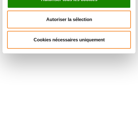
FRANCOIS-CLEMENT
BIDARD
Autoriser la sélection
Professeur - Médecin
Contacter
Cookies nécessaires uniquement