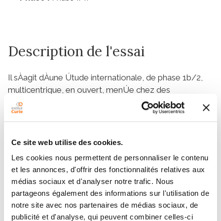
Description de l'essai
Il sÀagit dÀune Útude internationale, de phase 1b/2,
multicentrique, en ouvert, menÚe chez des
participant(e)s atteint(e)s dÀun cancer du sein (CS)
mÚtastatique ou localement avancÚ, positif pour les
rÚcepteurs des oestrogÞnes et nÚgatif pour le
rÚcepteur 2 du facteur de croissance Úpidermique
Ce site web utilise des cookies.
humain (HER2). Les participant(e)s doivent rÚpondre
Les cookies nous permettent de personnaliser le contenu
Ó tous les critÞres dÀÚligibilitÚ et recevront le
et les annonces, d'offrir des fonctionnalités relatives aux
mÚdicament expÚrimental (ME) jusquÀÓ survenue de
médias sociaux et d'analyser notre trafic. Nous
lÀun des ÚvÞnements ci-aprÞs (selon la premiÞre
partageons également des informations sur l'utilisation de
ÚventualitÚ) : progression objective de la maladie,
notre site avec nos partenaires de médias sociaux, de
aggravation des sympt¶mes, toxicitÚ inacceptable,
publicité et d'analyse, qui peuvent combiner celles-ci