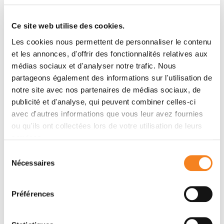
Une session spéciale sera aussi dédiée à aux
présentations et échanges avec 1-2 alumni du cours
Ce site web utilise des cookies.
qui ont poursuivi leur carrière dans le domaine de
Les cookies nous permettent de personnaliser le contenu
l’épigénétique.
et les annonces, d'offrir des fonctionnalités relatives aux
La plupart des séminaires de ce cours sont
médias sociaux et d'analyser notre trafic. Nous
partageons également des informations sur l'utilisation de
ouverts à tout l'Institut Curie sans inscription
notre site avec nos partenaires de médias sociaux, de
préalable. Jetez un œil au programme et venez
publicité et d'analyse, qui peuvent combiner celles-ci
comme vous êtes !
avec d'autres informations que vous leur avez fournies
ou qu'ils ont collectées lors de votre utilisation de leurs
services.
Organisateurs
Sélection
Nécessaires
du
Advanced Training Office / Direction de
consentement
l'Enseignement
Préférences
Cheffe d'équipe / Team Leader Nathalie
Dostatni