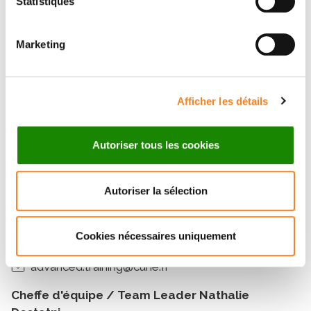
Statistiques
Institut Curie
Cheffe d'équipe / Team Leader Geneviève
Marketing
Almouzni
Institut Curie
Enseignant Chercheur / Researcher Professor
Afficher les détails
Iva Simeonova
Institut Curie
Autoriser tous les cookies
Une question sur le séminaire ?
Autoriser la sélection
Advanced Training Office / Direction de
Cookies nécessaires uniquement
l'Enseignement
advanced.training@curie.fr
Cheffe d'équipe / Team Leader Nathalie