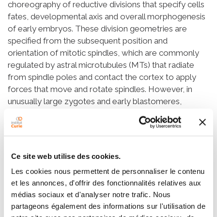
choreography of reductive divisions that specify cells
fates, developmental axis and overall morphogenesis
of early embryos. These division geometries are
specified from the subsequent position and
orientation of mitotic spindles, which are commonly
regulated by astral microtubules (MTs) that radiate
from spindle poles and contact the cortex to apply
forces that move and rotate spindles. However, in
unusually large zygotes and early blastomeres,
spindles are too small to contact the cortex, and
appear to float in the cytoplasm. To decipher the
mechanics of spindle positioning, we used magnetic
tweezers to displace and rotate mitotic spindles in live
Ce site web utilise des cookies.
sea urchin embryos. We uncovered that the
Les cookies nous permettent de personnaliser le contenu
cytoplasm can impart large viscoelastic reactive
et les annonces, d'offrir des fonctionnalités relatives aux
forces that move spindles, or passive objects with
médias sociaux et d'analyser notre trafic. Nous
similar size, back to their original position. These
partageons également des informations sur l'utilisation de
forces hold spindles in the cell center, and are