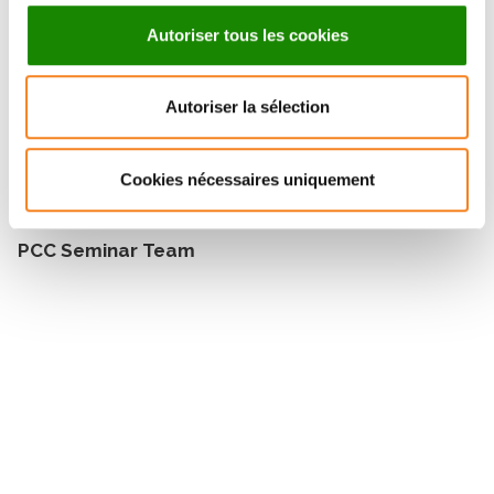
Invité(es) par
Autoriser tous les cookies
PCC Seminar Team
Autoriser la sélection
Cookies nécessaires uniquement
Une question sur le séminaire ?
PCC Seminar Team