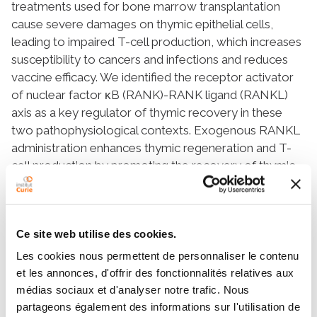
treatments used for bone marrow transplantation
cause severe damages on thymic epithelial cells,
leading to impaired T-cell production, which increases
susceptibility to cancers and infections and reduces
vaccine efficacy. We identified the receptor activator
of nuclear factor κB (RANK)-RANK ligand (RANKL)
axis as a key regulator of thymic recovery in these
two pathophysiological contexts. Exogenous RANKL
administration enhances thymic regeneration and T-
cell production by promoting the recovery of thymic
epithelial cell subsets and stimulating endothelial cells,
which control the recruitment of circulating T-cell
progenitors into the thymus. Notably, we
Ce site web utilise des cookies.
demonstrated that RANKL treatment in aged mice
rejuvenates the peripheral T-cell pool, resulting in
Les cookies nous permettent de personnaliser le contenu
improved antitumor and vaccine responses.
et les annonces, d'offrir des fonctionnalités relatives aux
Furthermore, RANKL stimulates both thymic epithelial
médias sociaux et d'analyser notre trafic. Nous
and endothelial cells in human thymic organo-cultures.
partageons également des informations sur l'utilisation de