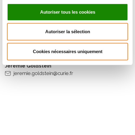
Institut Curie
Autoriser tous les cookies
Une question sur le séminaire ?
Autoriser la sélection
Marianne BURBAGE
Cookies nécessaires uniquement
marianne.burbage@curie.fr
Jérémie Goldstein
jeremie.goldstein@curie.fr