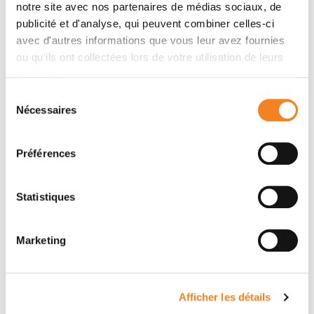
Collectively, these findings suggest that targeting the
notre site avec nos partenaires de médias sociaux, de
publicité et d'analyse, qui peuvent combiner celles-ci
RANK-RANKL axis through exogenous RANKL
avec d'autres informations que vous leur avez fournies
administration could represent an effective
ou qu'ils ont collectées lors de votre utilisation de leurs
therapeutic strategy to enhance thymic regeneration,
services.
improve T-cell recovery after bone marrow
transplantation, and counteract age-related
Sélection
Nécessaires
immunosenescence.
du
consentement
Préférences
Orateurs
Statistiques
Magali IRLA
Marketing
Invité(es) par
Afficher les détails
Marianne BURBAGE