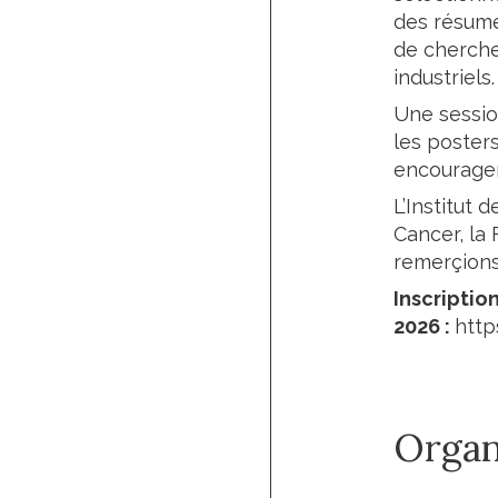
des résumés
de cherche
industriels
Une sessio
les poster
encourager
L’Institut 
Cancer, la 
remerçion
Inscription
2026 :
http
Organ