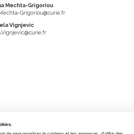
ma Mechta-Grigoriou
Mechta-Grigoriou@curie.fr
jela Vignjevic
.Vignjevic@curie.fr
Retrouvez notre actualité sur les réseaux
okies.
t de personnaliser le contenu et les annonces, d'offrir des