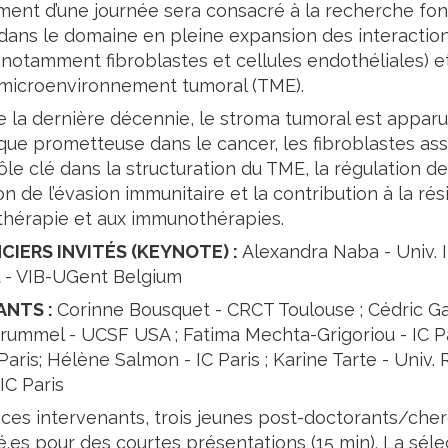
ent d’une journée sera consacré à la recherche fo
dans le domaine en pleine expansion des interaction
(notamment fibroblastes et cellules endothéliales) et
 microenvironnement tumoral (TME).
e la dernière décennie, le stroma tumoral est appa
que prometteuse dans le cancer, les fibroblastes ass
ôle clé dans la structuration du TME, la régulation d
n de l’évasion immunitaire et la contribution à la ré
thérapie et aux immunothérapies.
IERS INVITÉS (KEYNOTE) :
Alexandra Naba - Univ. I
t
- VIB-UGent Belgium
ANTS :
Corinne Bousquet - CRCT Toulouse ; Cédric Gag
ummel - UCSF USA ; Fatima Mechta-Grigoriou - IC Par
 Paris; Hélène Salmon - IC Paris ; Karine Tarte - Univ.
 IC Paris
 ces intervenants, trois jeunes post-doctorants/che
.es pour des courtes présentations (15 min). La sélec