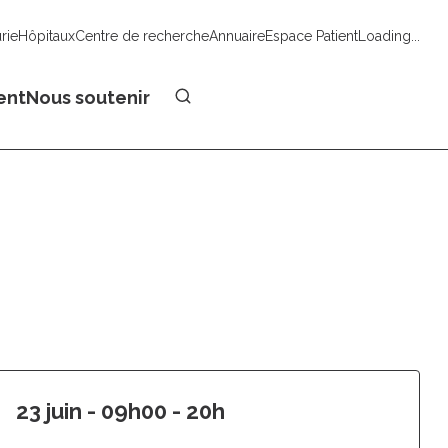
urie
Hôpitaux
Centre de recherche
Annuaire
Espace Patient
Loading...
Faire un don
ent
Nous soutenir
23 juin - 09h00 - 20h