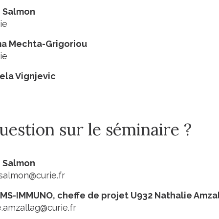
e Salmon
ie
ma Mechta-Grigoriou
ie
jela Vignjevic
estion sur le séminaire ?
e Salmon
salmon@curie.fr
MS-IMMUNO, cheffe de projet U932 Nathalie Amza
e.amzallag@curie.fr