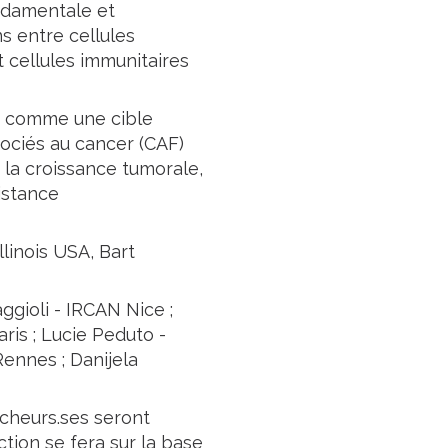
ndamentale et
s entre cellules
 cellules immunitaires
ru comme une cible
ociés au cancer (CAF)
e la croissance tumorale,
sistance
llinois USA, Bart
gioli - IRCAN Nice ;
is ; Lucie Peduto -
 Rennes ; Danijela
rcheurs.ses seront
tion se fera sur la base