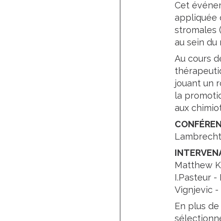
Cet événem
appliquée 
stromales 
au sein du
Au cours d
thérapeuti
jouant un r
la promotio
aux chimio
CONFÉRENC
Lambrech
INTERVEN
Matthew Kr
I.Pasteur -
Vignjevic -
En plus de
sélectionné