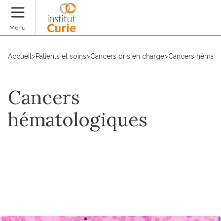
Faire un don
Menu
Accueil
>
Patients et soins
>
Cancers pris en charge
>
Cancers hémato
Cancers
hématologiques
Prendre un rdv