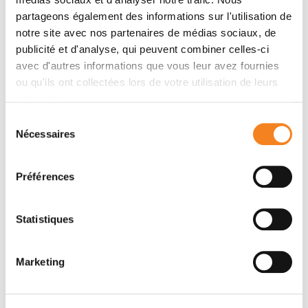
partageons également des informations sur l'utilisation de
notre site avec nos partenaires de médias sociaux, de
publicité et d'analyse, qui peuvent combiner celles-ci
avec d'autres informations que vous leur avez fournies
ou qu'ils ont collectées lors de votre utilisation de leurs
services.
Sélection
Nécessaires
du
consentement
Préférences
Statistiques
L’Institut Curie, 1er centre de
Marketing
lutte contre le cancer en
France