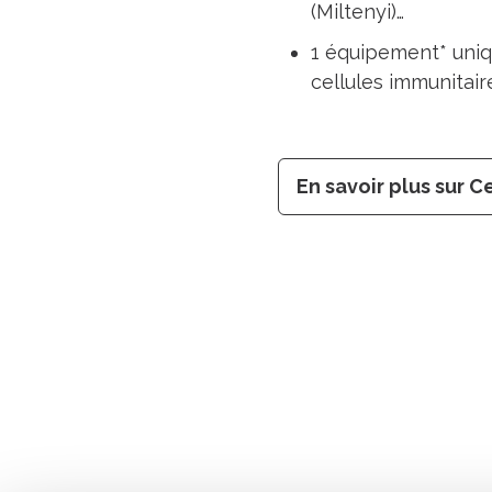
(Miltenyi)…
1 équipement* uniqu
cellules immunitair
En savoir plus sur C