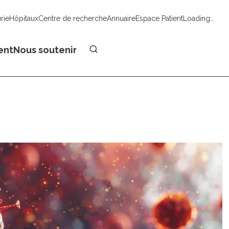
urie
Hôpitaux
Centre de recherche
Annuaire
Espace Patient
Loading...
Faire un don
ent
Nous soutenir