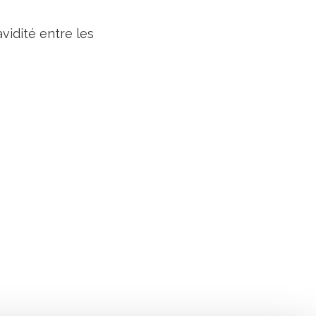
vidité entre les
Suivez l'Institut Curie
 sociaux et en vous inscrivant à notre newsletter.