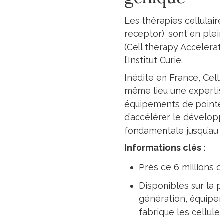
Les thérapies cellulair
receptor), sont en ple
(Cell therapy Accelera
l’Institut Curie.
Inédite en France, Cel
même lieu une expertis
équipements de pointe.
d’accélérer le dévelo
fondamentale jusqu’au t
Informations clés :
Près de 6 millions
Disponibles sur la
génération, équipe
fabrique les cellul