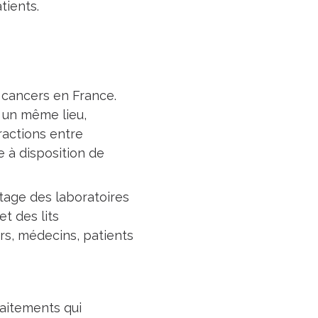
tients.
s
 cancers en France.
n un même lieu,
ractions entre
e à disposition de
étage des laboratoires
t des lits
rs, médecins, patients
aitements qui