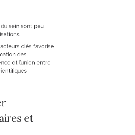
 du sein sont peu
isations.
acteurs clés favorise
rmation des
nce et l’union entre
entifiques
er
aires et