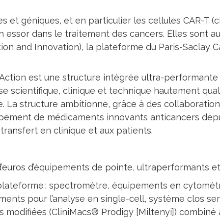
es et géniques, et en particulier les cellules CAR-T (
in essor dans le traitement des cancers. Elles sont 
tion and Innovation), la plateforme du Paris-Saclay 
lAction est une structure intégrée ultra-performant
e scientifique, clinique et technique hautement quali
 La structure ambitionne, grâce à des collaboration
ppement de médicaments innovants anticancers depu
ransfert en clinique et aux patients.
 d’euros d’équipements de pointe, ultraperformants 
 plateforme : spectromètre, équipements en cytométr
ments pour l’analyse en single-cell, système clos se
es modifiées (CliniMacs® Prodigy [Miltenyi]) combiné