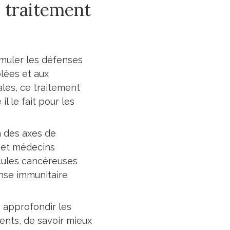
e traitement
imuler les défenses
lées et aux
ales, ce traitement
l le fait pour les
n des axes de
s et médecins
lules cancéreuses
nse immunitaire
à approfondir les
nts, de savoir mieux