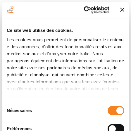
industriels (start-up, laboratoires pharmaceutiques) et
ce notamment avec le Paris-Saclay Cancer Cluster
dont la mission est d'accélérer le développement de
projets industriels innovants. Objectif : co-construire
Ce site web utilise des cookies.
des programmes audacieux pour développer les
Les cookies nous permettent de personnaliser le contenu
thérapies cellulaires et géniques de demain,
et les annonces, d'offrir des fonctionnalités relatives aux
contribuant ainsi au rayonnement de la recherche
médias sociaux et d'analyser notre trafic. Nous
française en cancérologie.
partageons également des informations sur l'utilisation de
notre site avec nos partenaires de médias sociaux, de
CellAction en bref et en
publicité et d'analyse, qui peuvent combiner celles-ci
avec d'autres informations que vous leur avez fournies
chiffres
ou qu'ils ont collectées lors de votre utilisation de leurs
services.
Une structure intégrée aujourd’hui basée à
Sélection
Suresnes et installée définitivement sur le site
Nécessaires
du
de Saint-Cloud de l’Institut Curie courant 2025
consentement
600 mètres carrés à terme
Préférences