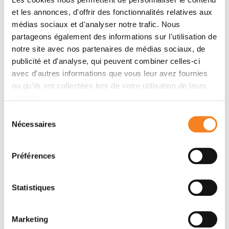
et les annonces, d'offrir des fonctionnalités relatives aux
Nom
*
médias sociaux et d'analyser notre trafic. Nous
partageons également des informations sur l'utilisation de
notre site avec nos partenaires de médias sociaux, de
publicité et d'analyse, qui peuvent combiner celles-ci
Prénom
*
avec d'autres informations que vous leur avez fournies
ou qu'ils ont collectées lors de votre utilisation de leurs
services.
Sélection
Nécessaires
du
Email
*
consentement
Préférences
Sujet
*
Statistiques
Marketing