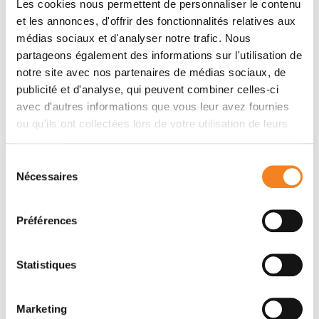
Les cookies nous permettent de personnaliser le contenu
et les annonces, d'offrir des fonctionnalités relatives aux
Nom
*
médias sociaux et d'analyser notre trafic. Nous
partageons également des informations sur l'utilisation de
notre site avec nos partenaires de médias sociaux, de
publicité et d'analyse, qui peuvent combiner celles-ci
avec d'autres informations que vous leur avez fournies
Prénom
*
ou qu'ils ont collectées lors de votre utilisation de leurs
services.
Sélection
Nécessaires
du
Email
*
consentement
Préférences
Statistiques
Sujet
*
Marketing