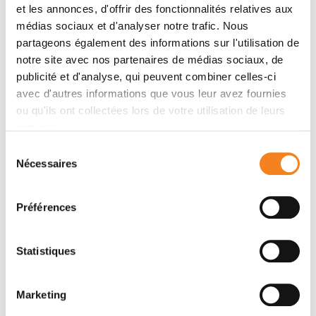
Nom
*
et les annonces, d'offrir des fonctionnalités relatives aux
médias sociaux et d'analyser notre trafic. Nous
partageons également des informations sur l'utilisation de
notre site avec nos partenaires de médias sociaux, de
publicité et d'analyse, qui peuvent combiner celles-ci
Prénom
*
avec d'autres informations que vous leur avez fournies
ou qu'ils ont collectées lors de votre utilisation de leurs
services.
Sélection
Email
*
Nécessaires
du
consentement
Préférences
Sujet
*
Statistiques
Marketing