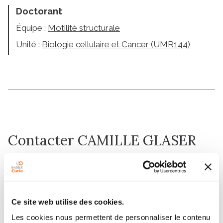
Doctorant
Équipe :
Motilité structurale
Unité :
Biologie cellulaire et Cancer (UMR144)
Contacter CAMILLE GLASER
Contactez-moi par téléphone ou en renseignant le
formulaire ci-dessous
Message
Ce site web utilise des cookies.
Les cookies nous permettent de personnaliser le contenu